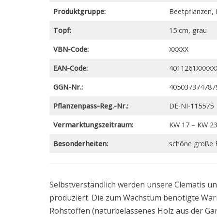
Produktgruppe:
Beetpflanzen, 
Topf:
15 cm, grau
VBN-Code:
XXXXX
EAN-Code:
4011261XXXXX
GGN-Nr.:
405037374787
Pflanzenpass-Reg.-Nr.:
DE-NI-115575
Vermarktungszeitraum:
KW 17 – KW 2
Besonderheiten:
schöne große 
Selbstverständlich werden unsere Clematis u
produziert. Die zum Wachstum benötigte Wä
Rohstoffen (naturbelassenes Holz aus der Gar