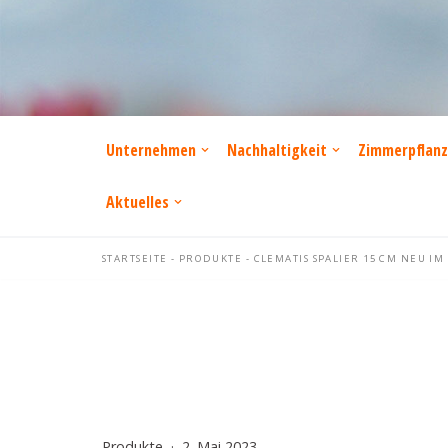
Zum
Inhalt
springen
Unternehmen
Nachhaltigkeit
Zimmerpflan
Aktuelles
STARTSEITE
-
PRODUKTE
-
CLEMATIS SPALIER 15 CM NEU IM
Produkte
2. Mai 2023