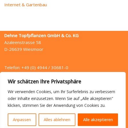
Internet & Gartenbau
Dehne Topfpflanzen GmbH & Co. KG
Azaleenstrasse 58
D-26639 Wiesmoor
Telefon: +49 (0) 4944 / 30681-0
Telefax: +49 (0) 4944 / 30681-49
Wir schätzen Ihre Privatsphäre
E-Mail: info (at) dehne.de
Wir verwenden Cookies, um Ihr Surferlebnis zu verbessern
oder Inhalte einzusetzen. Wenn Sie auf „Alle akzeptieren"
klicken, stimmen Sie der Anwendung von Cookies zu.
Startseite
Anfahrt
Kontakt
Datenschutz
Impressum
Anpassen
Alles ablehnen
Alle akzeptieren
{site_title} © 2022