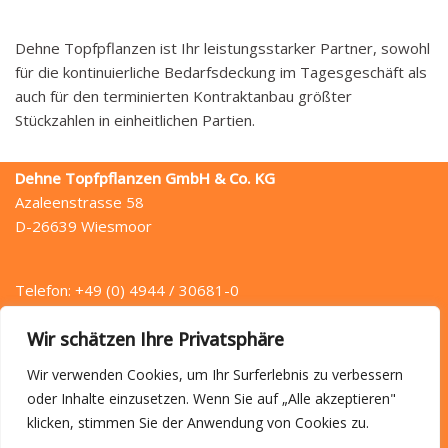
Dehne Topfpflanzen ist Ihr leistungsstarker Partner, sowohl
für die kontinuierliche Bedarfsdeckung im Tagesgeschäft als
auch für den terminierten Kontraktanbau größter
Stückzahlen in einheitlichen Partien.
Dehne Topfpflanzen GmbH & Co. KG
Azaleenstrasse 58
D-26639 Wiesmoor
Telefon: +49 (0) 4944 / 30681-0
Telefax: +49 (0) 4944 / 30681-49
Wir schätzen Ihre Privatsphäre
E-Mail: info (at) dehne.de
Wir verwenden Cookies, um Ihr Surferlebnis zu verbessern
oder Inhalte einzusetzen. Wenn Sie auf „Alle akzeptieren"
klicken, stimmen Sie der Anwendung von Cookies zu.
Startseite
Anfahrt
Kontakt
Datenschutz