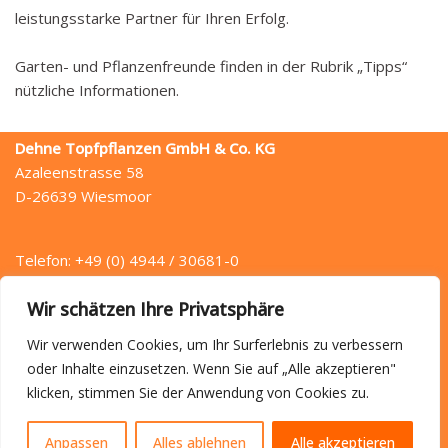
leistungsstarke Partner für Ihren Erfolg.
Garten- und Pflanzenfreunde finden in der Rubrik „Tipps“
nützliche Informationen.
Dehne Topfpflanzen GmbH & Co. KG
Azaleenstrasse 58
D-26639 Wiesmoor
Telefon: +49 (0) 4944 / 30681-0
Telefax: +49 (0) 4944 / 30681-49
Wir schätzen Ihre Privatsphäre
E-Mail: info (at) dehne.de
Wir verwenden Cookies, um Ihr Surferlebnis zu verbessern
oder Inhalte einzusetzen. Wenn Sie auf „Alle akzeptieren"
klicken, stimmen Sie der Anwendung von Cookies zu.
Startseite
Anfahrt
Kontakt
Datenschutz
Impressum
Anpassen
Alles ablehnen
Alle akzeptieren