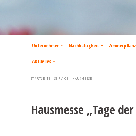
Zum
Inhalt
springen
Unternehmen
Nachhaltigkeit
Zimmerpflan
Aktuelles
STARTSEITE
-
SERVICE
-
HAUSMESSE
Hausmesse „Tage der V