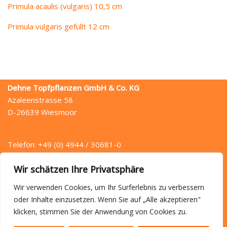
Primula acaulis (vulgaris) 10,5 cm
Primula vulgaris gefüllt 12 cm
Dehne Topfpflanzen GmbH & Co. KG
Azaleenstrasse 58
D-26639 Wiesmoor
Telefon: +49 (0) 4944 / 30681-0
Telefax: +49 (0) 4944 / 30681-49
Wir schätzen Ihre Privatsphäre
E-Mail: info (at) dehne.de
Wir verwenden Cookies, um Ihr Surferlebnis zu verbessern
oder Inhalte einzusetzen. Wenn Sie auf „Alle akzeptieren"
klicken, stimmen Sie der Anwendung von Cookies zu.
Startseite
Anfahrt
Kontakt
Datenschutz