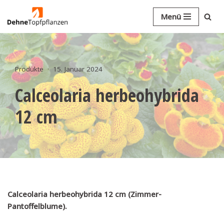
Menü
Zum
Inhalt
springen
Produkte
15. Januar 2024
Calceolaria herbeohybrida
12 cm
Calceolaria herbeohybrida 12 cm (Zimmer-
Pantoffelblume).