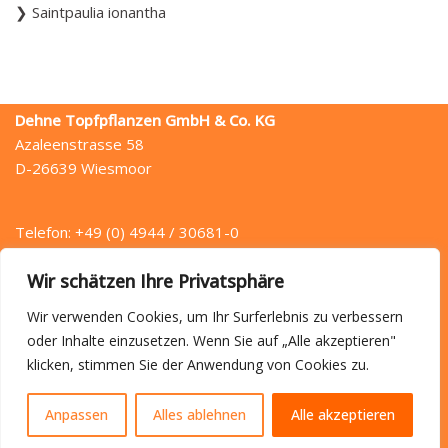
Saintpaulia ionantha
Dehne Topfpflanzen GmbH & Co. KG
Azaleenstrasse 58
D-26639 Wiesmoor
Telefon: +49 (0) 4944 / 30681-0
Telefax: +49 (0) 4944 / 30681-49
Wir schätzen Ihre Privatsphäre
E-Mail: info (at) dehne.de
Wir verwenden Cookies, um Ihr Surferlebnis zu verbessern
oder Inhalte einzusetzen. Wenn Sie auf „Alle akzeptieren"
klicken, stimmen Sie der Anwendung von Cookies zu.
Startseite
Anfahrt
Kontakt
Datenschutz
Impressum
Anpassen
Alles ablehnen
Alle akzeptieren
{site_title} © 2022