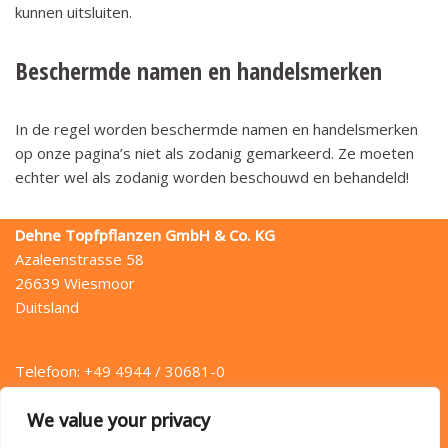
kunnen uitsluiten.
Beschermde namen en handelsmerken
In de regel worden beschermde namen en handelsmerken
op onze pagina’s niet als zodanig gemarkeerd. Ze moeten
echter wel als zodanig worden beschouwd en behandeld!
Dehne Topfpflanzen GmbH & Co. KG
Azaleenstrasse 58
26639 Wiesmoor
Duitsland
Telefoon: +49 4944 / 30681-0
Fax: +49 4944 / 30681-49
We value your privacy
E-mail: info (at) dehne.de