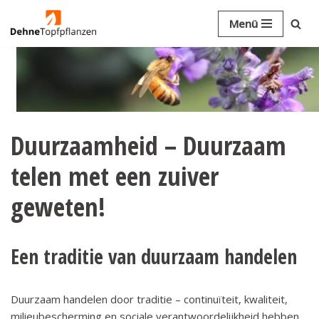
Menü
Ga
naar
de
inhoud
Duurzaamheid – Duurzaam
telen met een zuiver
geweten!
Een traditie van duurzaam handelen
Duurzaam handelen door traditie – continuïteit, kwaliteit,
milieubescherming en sociale verantwoordelijkheid hebben