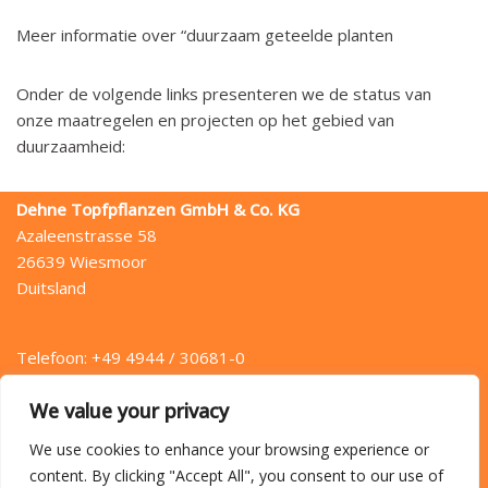
Meer informatie over “duurzaam geteelde planten
Onder de volgende links presenteren we de status van
onze maatregelen en projecten op het gebied van
duurzaamheid:
Dehne Topfpflanzen GmbH & Co. KG
Azaleenstrasse 58
26639 Wiesmoor
Duitsland
Telefoon: +49 4944 / 30681-0
Fax: +49 4944 / 30681-49
We value your privacy
E-mail: info (at) dehne.de
We use cookies to enhance your browsing experience or
content. By clicking "Accept All", you consent to our use of