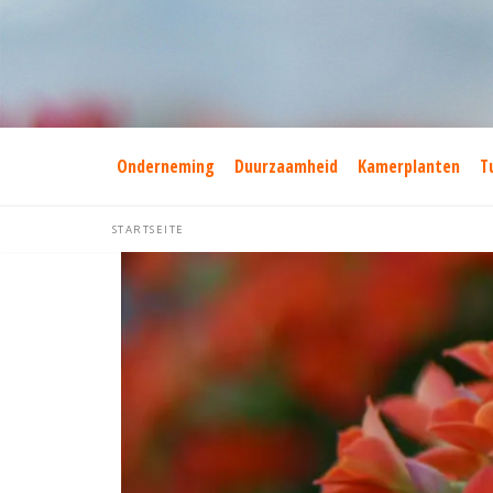
Ga
naar
de
inhoud
Onderneming
Duurzaamheid
Kamerplanten
T
STARTSEITE