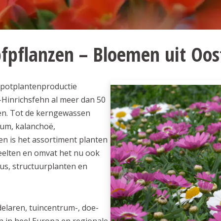
fpflanzen – Bloemen uit Oost
e potplantenproductie
Hinrichsfehn al meer dan 50
en. Tot de kerngewassen
um, kalanchoë,
ren is het assortiment planten
eelten en omvat het nu ook
eus, structuurplanten en
laren, tuincentrum-, doe-