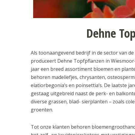
Dehne Top
Als toonaangevend bedrijf in de sector van d
produceert Dehne Topfpflanzen in Wiesmoor-
jaar een breed assortiment bloemen en plant
behoren madeliefjes, chrysanten, osteosperm
elatiorbegonia’s en poinsettia’s. De laatste ja
gestaag uitgebreid naast de perk- en balkont
diverse grassen, blad- sierplanten – zoals col
groenten.
Tot onze klanten behoren bloemengroothande